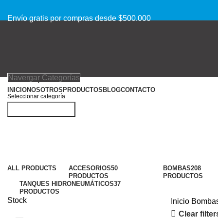
Envío gratis por compras desde $500.000
Navergar Categorías
INICIO
NOSOTROS
PRODUCTOS
BLOG
CONTACTO
Seleccionar categoría
Buscar productos
Acceder / Registrarse
Bombas
Productos deseados
0
Comparar
Categorías
0
items
$
0
ALL
PRODUCTS
ACCESORIOS
50
BOMBAS
208
Menu
PRODUCTOS
PRODUCTOS
TANQUES HIDRONEUMÁTICOS
37
PRODUCTOS
Stock
Inicio
Bomba
0
items
$
0
Clear filter