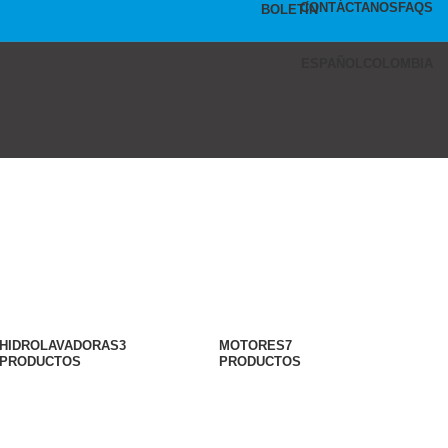
CONTÁCTANOS
FAQS
BOLETÍN
ESPAÑOL
COLOMBIA
HIDROLAVADORAS
3
MOTORES
7
PRODUCTOS
PRODUCTOS