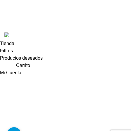
Últimas noticias
WOODMART
2025 CREATED BY
XTEMOS STUDIO
. PREMIUM E-
COMMERCE SOLUTIONS.
Tienda
Filtros
Productos deseados
0
items
Carrito
Mi Cuenta