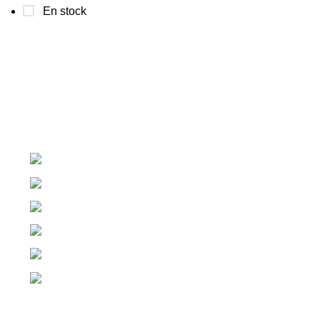
En stock
Seleccionar una bomba es un trabajo para Pumper. Que
la ingeniería y la tecnología de Pumper nos guíen.
Cra. 25 #15-79, Bogotá
312 520 1107
314 443 4174
316 168 3381
seller1@pumper.com.co
seller2@pumper.com.co
ENTRADAS RECIENTES