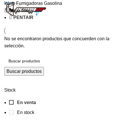
Inicio
Fumigadoras
Gasolina
Clear filters
PENTAIR
0
items
$
0
No se encontraron productos que concuerden con la
selección.
Buscar productos
Stock
En venta
En stock