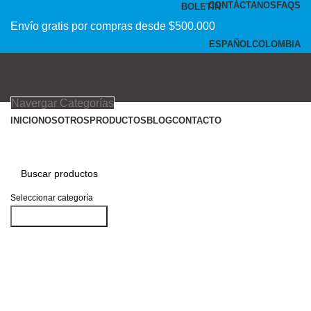
CONTÁCTANOS
FAQS
BOLETÍN
Envío gratis por compras desde $500.000
ESPAÑOL
COLOMBIA
Navergar Categorías
INICIO
NOSOTROS
PRODUCTOS
BLOG
CONTACTO
Seleccionar categoría
Buscar productos
Acceder / Registrarse
Productos deseados
0
Comparar
0
items
$
0
Menu