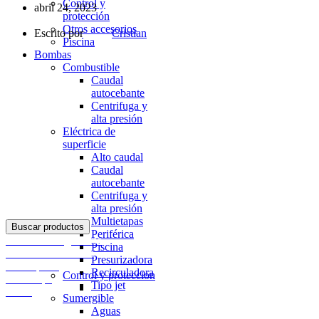
Control y
abril 24, 2023
protección
Otros accesorios
Escrito por
Cristian
Piscina
Bombas
Combustible
Caudal
autocebante
Centrifuga y
alta presión
Eléctrica de
superficie
Alto caudal
Caudal
autocebante
Centrifuga y
alta presión
Multietapas
Buscar productos
Periférica
Acceder / Registrarse
Piscina
Productos deseados
Presurizadora
0
Comparar
Recirculadora
Control y proteccion
0
items
$
0
Tipo jet
Menu
Sumergible
Aguas