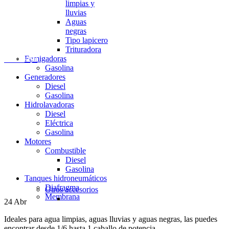
limpias y
lluvias
Aguas
negras
Tipo lapicero
Trituradora
Fumigadoras
0
items
$
0
Gasolina
Generadores
Diesel
Gasolina
Hidrolavadoras
Diesel
Eléctrica
Gasolina
Motores
Combustible
Diesel
Gasolina
Tanques hidroneumáticos
Diafragma
Otros accesorios
Membrana
24
Abr
Ideales para agua limpias, aguas lluvias y aguas negras, las puedes
encontrar desde 1/6 hasta 1 caballo de potencia.