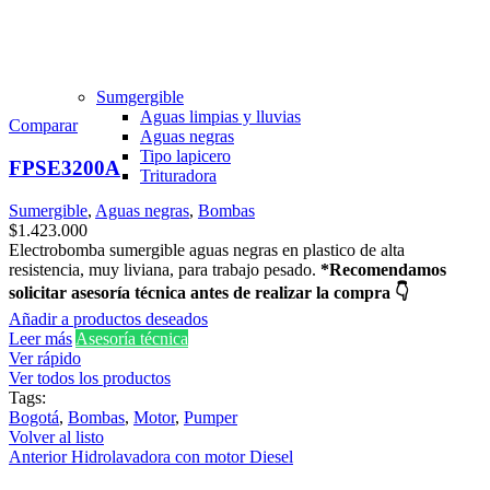
Sumgergible
Aguas limpias y lluvias
Comparar
Aguas negras
Tipo lapicero
FPSE3200A
Trituradora
Sumergible
,
Aguas negras
,
Bombas
$
1.423.000
Electrobomba sumergible aguas negras en plastico de alta
resistencia, muy liviana, para trabajo pesado.
*Recomendamos
solicitar asesoría técnica antes de realizar la compra 👇
Añadir a productos deseados
Leer más
Asesoría técnica
Ver rápido
Ver todos los productos
Tags:
Bogotá
,
Bombas
,
Motor
,
Pumper
Volver al listo
Anterior
Hidrolavadora con motor Diesel