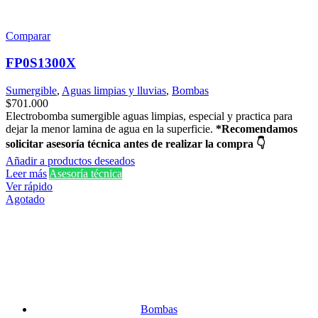
Comparar
FP0S1300X
Sumergible
,
Aguas limpias y lluvias
,
Bombas
$
701.000
Electrobomba sumergible aguas limpias, especial y practica para
dejar la menor lamina de agua en la superficie.
*Recomendamos
solicitar asesoría técnica antes de realizar la compra 👇
Añadir a productos deseados
Leer más
Asesoría técnica
Ver rápido
Agotado
Bombas