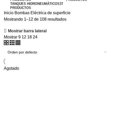
TANQUES HIDRONEUMÁTICOS
37
PRODUCTOS
Inicio
Bombas
Eléctrica de superficie
0
items
$
0
Mostrando 1–12 de 108 resultados
Mostrar barra lateral
Mostrar
9
12
18
24
Cra. 25 #15-79, Bogotá
Agotado