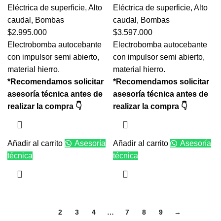
Eléctrica de superficie
,
Alto
Eléctrica de superficie
,
Alto
caudal
,
Bombas
caudal
,
Bombas
$
2.995.000
$
3.597.000
Electrobomba autocebante
Electrobomba autocebante
con impulsor semi abierto,
con impulsor semi abierto,
material hierro.
material hierro.
*Recomendamos solicitar
*Recomendamos solicitar
asesoría técnica antes de
asesoría técnica antes de
realizar la compra 👇
realizar la compra 👇
Añadir al carrito
Asesoría
Añadir al carrito
Asesoría
técnica
técnica
1
2
3
4
…
7
8
9
→