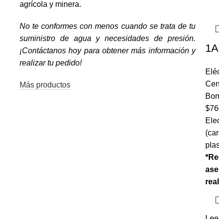
agrícola y minera.
No te conformes con menos cuando se trata de tu
suministro de agua y necesidades de presión.
1A
¡Contáctanos hoy para obtener más información y
realizar tu pedido!
Eléc
(+57) 316 168 33 81
Cent
Más productos
Bo
$
76
Ele
(car
plas
*Re
ase
rea
Lee