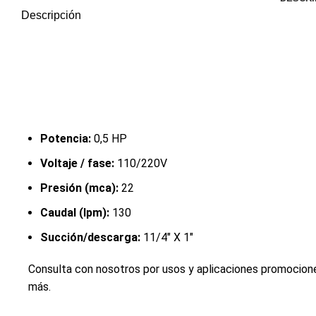
Descripción
Cra. 25 #15-79, Bogotá
Potencia:
0,5 HP
Voltaje / fase:
110/220V
Presión (mca):
22
Caudal (lpm):
130
Succión/descarga:
11/4" X 1"
Consulta con nosotros por usos y aplicaciones promocion
más.