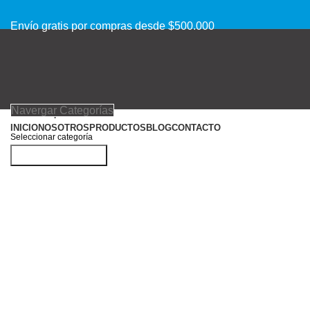
Envío gratis por compras desde $500.000
Navergar Categorías
INICIO
NOSOTROS
PRODUCTOS
BLOG
CONTACTO
Seleccionar categoría
Buscar productos
Acceder / Registrarse
Productos deseados
Clic para agrandar
0
Comparar
0
items
$
0
Menu
0
items
$
0