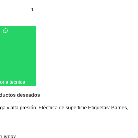
ría técnica
oductos deseados
ga y alta presión
,
Eléctrica de superficie
Etiquetas:
Barnes
,
ELIVERY