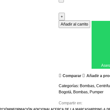
Añadir al carrito
Aseso
Comparar
Añadir a pr
Categorías:
Bombas
,
Centrifu
Bogotá
,
Bombas
,
Pumper
Compartir en:
PCIÓN
INFORMACIÓN ADICIONAL
ACERCA DE LA MARCA
SHIPPING & D