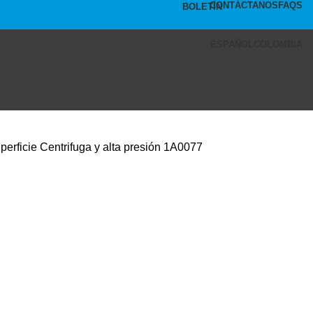
CONTÁCTANOS
FAQS
BOLETÍN
ESPAÑOL
COLOMBIA
uperficie
Centrifuga y alta presión
1A0077