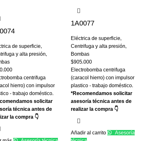
1A0077
0074
Eléctrica de superficie
,
trica de superficie
,
Centrifuga y alta presión
,
rifuga y alta presión
,
Bombas
mbas
$
905.000
0.000
Electrobomba centrifuga
ctrobomba centrifuga
(caracol hierro) con impulsor
acol hierro) con impulsor
plastico - trabajo doméstico.
tico - trabajo doméstico.
*Recomendamos solicitar
comendamos solicitar
asesoría técnica antes de
soría técnica antes de
realizar la compra 👇
lizar la compra 👇
Añadir al carrito
Asesoría
r más
Asesoría técnica
técnica