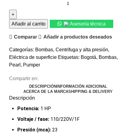
Añadir al carrito
Asesoría técnica
Comparar
Añadir a productos deseados
Categorías:
Bombas
,
Centrifuga y alta presión
,
Eléctrica de superficie
Etiquetas:
Bogotá
,
Bombas
,
Pearl
,
Pumper
Compartir en:
DESCRIPCIÓN
INFORMACIÓN ADICIONAL
ACERCA DE LA MARCA
SHIPPING & DELIVERY
Descripción
Potencia:
1 HP
Voltaje / fase:
110/220V/1F
Presión (mca):
23