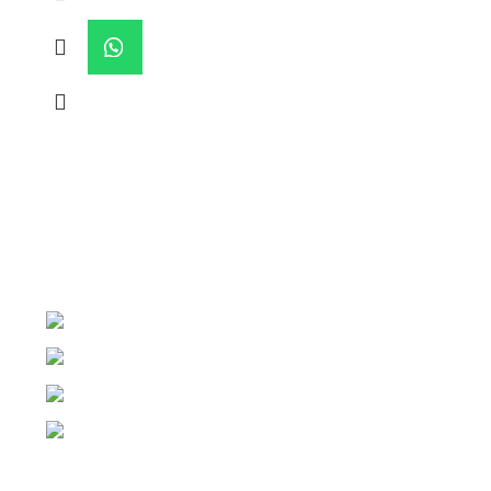
Seleccionar una bomba es un trabajo para Pumper. Que
la ingeniería y la tecnología de Pumper nos guíen.
Cra. 25 #15-79, Bogotá
312 520 1107
314 443 4174
316 168 3381
seller1@pumper.com.co