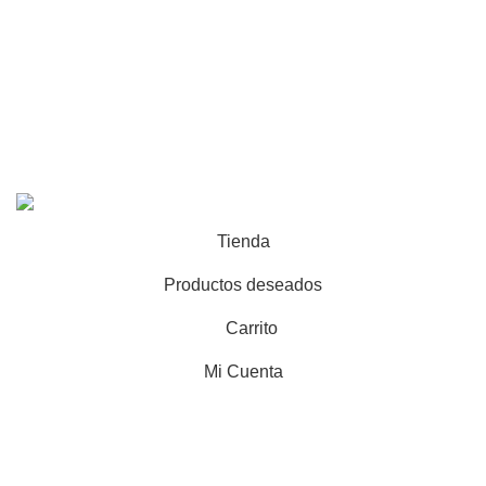
Productos
Contáctanos
Últimas noticias
WOODMART
2025 CREATED BY
XTEMOS STUDIO
. PREMIUM E-
COMMERCE SOLUTIONS.
Tienda
Productos deseados
Carrito
Mi Cuenta