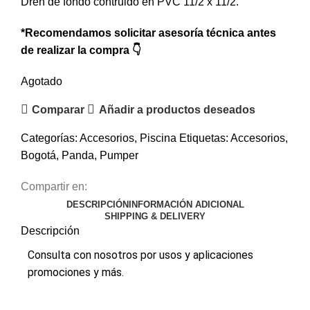
Dren de fondo contruido en PVC 11/2 x 11/2.
*Recomendamos solicitar asesoría técnica antes
0
items
$
0
de realizar la compra 👇
Agotado
Comparar
Añadir a productos deseados
Cra. 25 #15-79, Bogotá
Categorías:
Accesorios
,
Piscina
Etiquetas:
Accesorios
,
Bogotá
,
Panda
,
Pumper
Compartir en:
DESCRIPCIÓN
INFORMACIÓN ADICIONAL
SHIPPING & DELIVERY
Descripción
Consulta con nosotros por usos y aplicaciones
promociones y más.