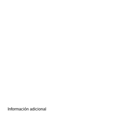
(+57) 316 168 33 81
Información adicional