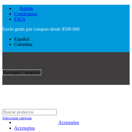
Boletín
Contáctanos
FAQs
Envío gratis por compras desde $500.000
Español
Colombia
Navergar Categorías
Seleccionar categoría
Clic para agrandar
Accesorios
Accesorios