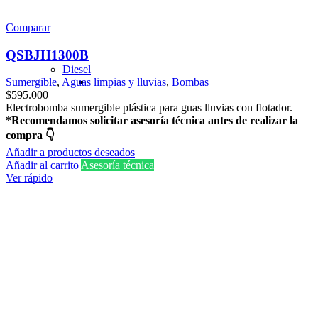
Comparar
QSBJH1300B
Diesel
Sumergible
,
Aguas limpias y lluvias
,
Bombas
$
595.000
Electrobomba sumergible plástica para guas lluvias con flotador.
*Recomendamos solicitar asesoría técnica antes de realizar la
compra 👇
Añadir a productos deseados
Añadir al carrito
Asesoría técnica
Ver rápido