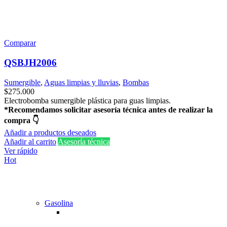
Comparar
QSBJH2006
Sumergible
,
Aguas limpias y lluvias
,
Bombas
$
275.000
Electrobomba sumergible plástica para guas limpias.
*Recomendamos solicitar asesoría técnica antes de realizar la
compra 👇
Añadir a productos deseados
Añadir al carrito
Asesoría técnica
Ver rápido
Hot
Gasolina