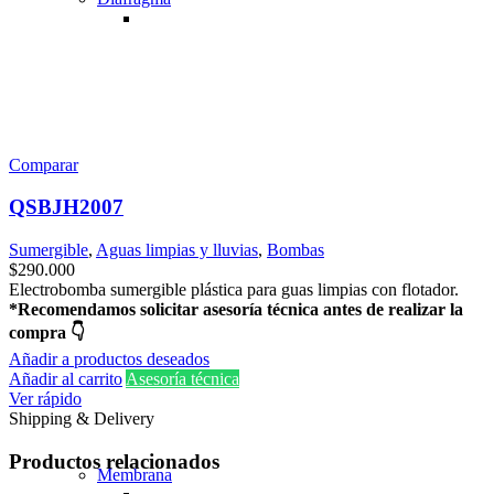
Comparar
QSBJH2007
Sumergible
,
Aguas limpias y lluvias
,
Bombas
$
290.000
Electrobomba sumergible plástica para guas limpias con flotador.
*Recomendamos solicitar asesoría técnica antes de realizar la
compra 👇
Añadir a productos deseados
Añadir al carrito
Asesoría técnica
Ver rápido
Shipping & Delivery
Productos relacionados
Membrana