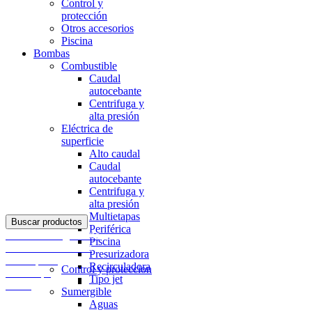
Control y
protección
Otros accesorios
Piscina
Bombas
Combustible
Caudal
autocebante
Centrifuga y
alta presión
Eléctrica de
superficie
Alto caudal
Caudal
autocebante
Centrifuga y
alta presión
Multietapas
Buscar productos
Periférica
Acceder / Registrarse
Piscina
Productos deseados
Presurizadora
0
Comparar
Recirculadora
Control y proteccion
0
items
$
0
Tipo jet
Menu
Sumergible
Aguas