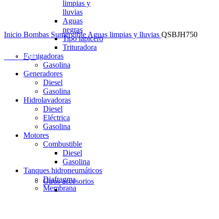
limpias y
lluvias
Aguas
negras
Inicio
Bombas
Sumergible
Aguas limpias y lluvias
QSBJH750
Tipo lapicero
Trituradora
Fumigadoras
0
items
$
0
Gasolina
Generadores
Diesel
Gasolina
Hidrolavadoras
Diesel
Eléctrica
Gasolina
Motores
Combustible
Diesel
Gasolina
Tanques hidroneumáticos
Diafragma
Otros accesorios
Membrana