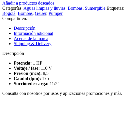
Añadir a productos deseados
Categorías:
Aguas limpias y lluvias
,
Bombas
,
Sumergible
Etiquetas:
Bogotá
,
Bombas
,
Geiser
,
Pumper
Compartir en:
Descripción
Información adicional
Acerca de la marca
Shipping & Delivery
Descripción
Potencia:
1 HP
Voltaje / fase:
110 V
Presión (mca):
8,5
Caudal (lpm):
175
Succión/descarga:
11/2"
Consulta con nosotros por usos y aplicaciones promociones y más.