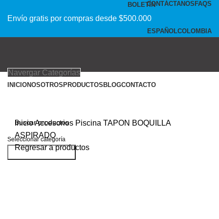
CONTÁCTANOS
FAQS
BOLETÍN
Envío gratis por compras desde $500.000
ESPAÑOL
COLOMBIA
Navergar Categorías
INICIO
NOSOTROS
PRODUCTOS
BLOG
CONTACTO
Clic para agrandar
Inicio
Accesorios
Piscina
TAPON BOQUILLA
ASPIRADO
Seleccionar categoría
Regresar a productos
Buscar productos
Acceder / Registrarse
Productos deseados
0
Comparar
0
items
$
0
Menu