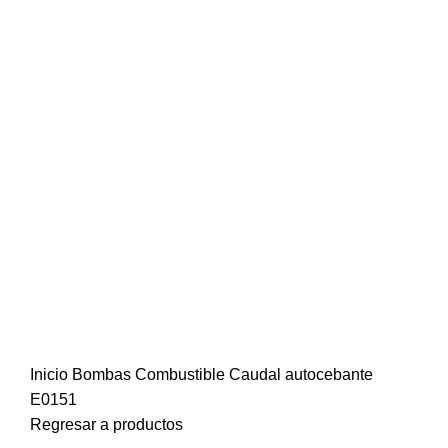
0
items
$
0
Cra. 25 #15-79, Bogotá
Inicio
Bombas
Combustible
Caudal autocebante
E0151
Regresar a productos