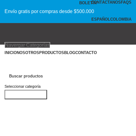
CONTÁCTANOS
FAQS
BOLETÍN
Envío gratis por compras desde $500.000
ESPAÑOL
COLOMBIA
Navergar Categorías
INICIO
NOSOTROS
PRODUCTOS
BLOG
CONTACTO
Clic para agrandar
Seleccionar categoría
Buscar productos
Acceder / Registrarse
Productos deseados
0
Comparar
0
items
$
0
Menu